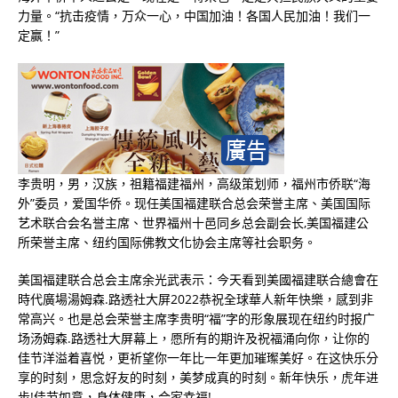
力量。“抗击疫情，万众一心，中国加油！各国人民加油！我们一
定赢！”
李贵明，男，汉族，祖籍福建福州，高级策划师，福州市侨联“海
外”委员，爱国华侨。现任美国福建联合总会荣誉主席、美国国际
艺术联合会名誉主席、世界福州十邑同乡总会副会长,美国福建公
所荣誉主席、纽约国际佛教文化协会主席等社会职务。
美国福建联合总会主席余光武表示：今天看到美國福建联合總會在
時代廣場湯姆森.路透社大屏2022恭祝全球華人新年快樂，感到非
常高兴。也是总会荣誉主席李贵明“福”字的形象展现在纽约时报广
场汤姆森.路透社大屏幕上，愿所有的期许及祝福涌向你，让你的
佳节洋溢着喜悦，更祈望你一年比一年更加璀璨美好。在这快乐分
享的时刻，思念好友的时刻，美梦成真的时刻。新年快乐，虎年进
步!佳节如意，身体健康，合家幸福!