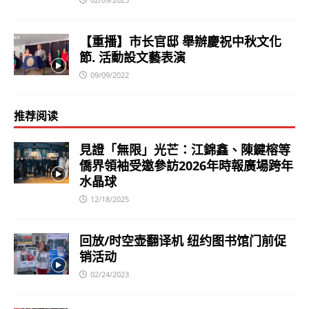
【重播】市长官邸 舉辦慶祝中秋文化
節. 活動設文藝表演
09/09/2022
推荐阅读
見證「無限」光芒：江錦鑫、陳鍵榕等
僑界領袖受邀參訪2026年時報廣場跨年
水晶球
12/18/2025
回放/时空壶翻译机 纽约图书馆门前促
销活动
02/24/2023