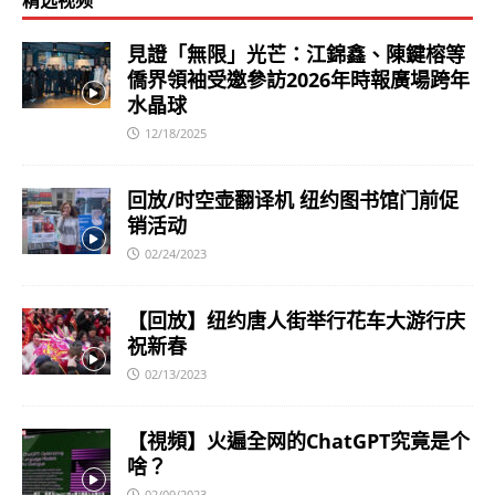
見證「無限」光芒：江錦鑫、陳鍵榕等
僑界領袖受邀參訪2026年時報廣場跨年
水晶球
12/18/2025
回放/时空壶翻译机 纽约图书馆门前促
销活动
02/24/2023
【回放】纽约唐人街举行花车大游行庆
祝新春
02/13/2023
【視頻】火遍全网的ChatGPT究竟是个
啥？
02/09/2023