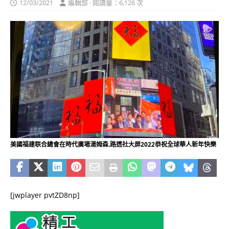
12/03/2021
編輯部 · 閱讀量：6,126 次
美國福建联合總會在時代廣場湯姆森.路透社大屏2022恭祝全球華人新年快樂
[jwplayer pvtZD8np]