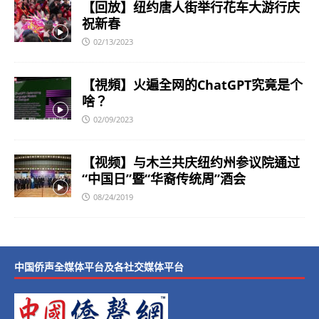
【回放】纽约唐人街举行花车大游行庆
祝新春
02/13/2023
【視頻】火遍全网的ChatGPT究竟是个
啥？
02/09/2023
【视频】与木兰共庆纽约州参议院通过
“中国日”暨“华裔传统周”酒会
08/24/2019
中国侨声全媒体平台及各社交媒体平台