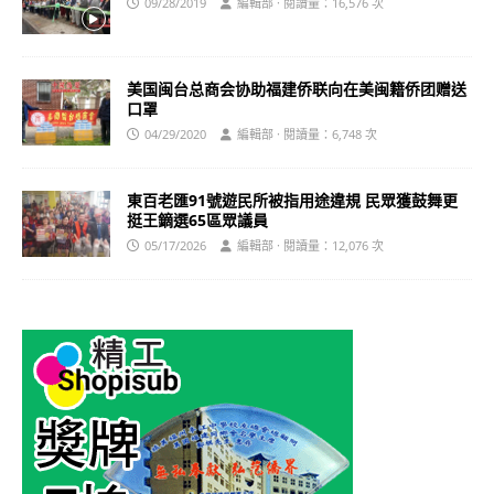
09/28/2019
編輯部 · 閱讀量：16,576 次
美国闽台总商会协助福建侨联向在美闽籍侨团赠送
口罩
04/29/2020
編輯部 · 閱讀量：6,748 次
東百老匯91號遊民所被指用途違規 民眾獲鼓舞更
挺王鏑選65區眾議員
05/17/2026
編輯部 · 閱讀量：12,076 次