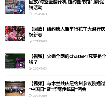
回放/时空壶翻译机 纽约图书馆门前促
销活动
02/24/2023
【回放】纽约唐人街举行花车大游行庆
祝新春
02/13/2023
【視頻】火遍全网的ChatGPT究竟是个
啥？
02/09/2023
【视频】与木兰共庆纽约州参议院通过
“中国日”暨“华裔传统周”酒会
08/24/2019