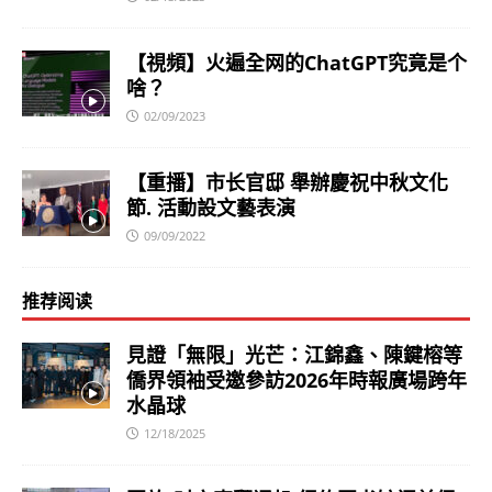
【視頻】火遍全网的ChatGPT究竟是个
啥？
02/09/2023
【重播】市长官邸 舉辦慶祝中秋文化
節. 活動設文藝表演
09/09/2022
推荐阅读
見證「無限」光芒：江錦鑫、陳鍵榕等
僑界領袖受邀參訪2026年時報廣場跨年
水晶球
12/18/2025