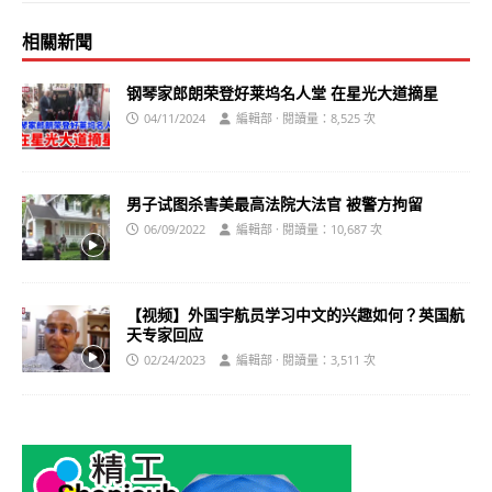
相關新聞
钢琴家郎朗荣登好莱坞名人堂 在星光大道摘星
04/11/2024
編輯部 · 閱讀量：8,525 次
男子试图杀害美最高法院大法官 被警方拘留
06/09/2022
編輯部 · 閱讀量：10,687 次
【视频】外国宇航员学习中文的兴趣如何？英国航
天专家回应
02/24/2023
編輯部 · 閱讀量：3,511 次