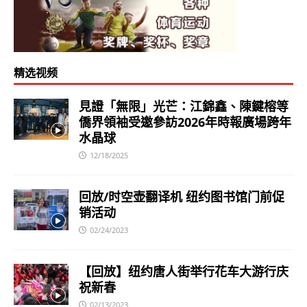
精选视频
見證「無限」光芒：江錦鑫、陳鍵榕等
僑界領袖受邀參訪2026年時報廣場跨年
水晶球
12/18/2025
回放/时空壶翻译机 纽约图书馆门前促
销活动
02/24/2023
【回放】纽约唐人街举行花车大游行庆
祝新春
02/13/2023