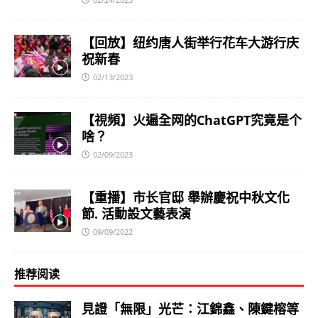
【回放】纽约唐人街举行花车大游行庆
祝新春
02/13/2023
【視頻】火遍全网的ChatGPT究竟是个
啥？
02/09/2023
【重播】市长官邸 舉辦慶祝中秋文化
節. 活動設文藝表演
09/09/2022
推荐阅读
見證「無限」光芒：江錦鑫、陳鍵榕等