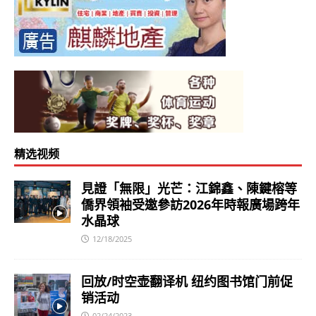
精选视频
見證「無限」光芒：江錦鑫、陳鍵榕等
僑界領袖受邀參訪2026年時報廣場跨年
水晶球
12/18/2025
回放/时空壶翻译机 纽约图书馆门前促
销活动
02/24/2023