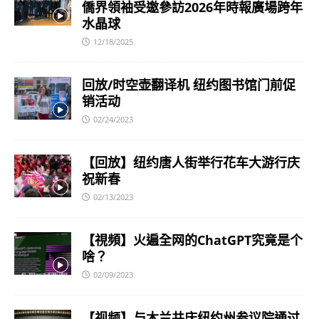
僑界領袖受邀參訪2026年時報廣場跨年
水晶球
12/18/2025
回放/时空壶翻译机 纽约图书馆门前促
销活动
02/24/2023
【回放】纽约唐人街举行花车大游行庆
祝新春
02/13/2023
【視頻】火遍全网的ChatGPT究竟是个
啥？
02/09/2023
【视频】与木兰共庆纽约州参议院通过