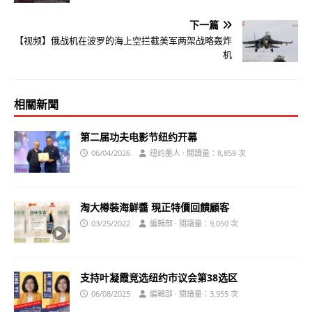
下一篇
【视频】俄战机在波罗的海上空拦截美军两架战略轰炸
机
相關新聞
第二届功夫电影节纽约开幕
06/04/2026
纽约墨人 · 閱讀量：8,859 次
淘大樽裝海鮮醬 現正特價回饋顧客
03/25/2022
編輯部 · 閱讀量：9,050 次
支持叶凝霞竞选纽约市议会第38选区
06/08/2025
編輯部 · 閱讀量：3,955 次