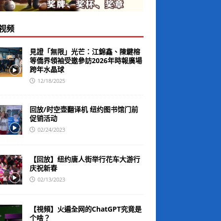
视频
見證「無限」光芒：江錦鑫、陳鍵榕
等僑界領袖受邀參訪2026年時報廣場
跨年水晶球
12/18/2025
回放/时空壶翻译机 纽约图书馆门前
促销活动
02/24/2023
【回放】纽约唐人街举行花车大游行
庆祝新春
02/13/2023
【視頻】火遍全网的ChatGPT究竟是
个啥？