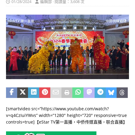
01/28/2024
編輯部 · 閱讀量：3,608 次
[smartvideo src=”https://www.youtube.com/watch?
v=q4CzIuiYWvs” width=”1280″ height=”720″ responsive=true
controls=true]【eStar TV第一直播，中侨传媒直播，联合直播】