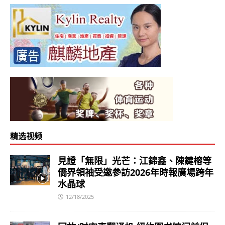
精选视频
見證「無限」光芒：江錦鑫、陳鍵榕等
僑界領袖受邀參訪2026年時報廣場跨年
水晶球
12/18/2025