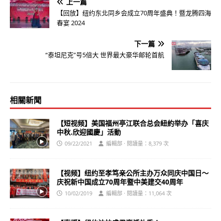
上一篇
【回放】纽约东北同乡会成立70周年盛典！暨龙腾四海
春宴 2024
下一篇
“泰坦尼克”号5倍大 世界最大豪华邮轮首航
相關新聞
【短视频】美国福州亭江联合总会紐約举办「喜庆
中秋.欣迎國慶」活動
09/22/2021
編輯部 · 閱讀量：8,379 次
【视频】纽约至孝笃亲公所主办万众同庆中国日～
庆祝新中国成立70周年暨中美建交40周年
10/02/2019
編輯部 · 閱讀量：11,064 次