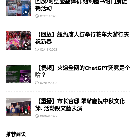
回放/时空壶翻译机 纽约图书馆门前促
销活动
02/24/2023
【回放】纽约唐人街举行花车大游行庆
祝新春
02/13/2023
【視頻】火遍全网的ChatGPT究竟是个
啥？
02/09/2023
【重播】市长官邸 舉辦慶祝中秋文化
節. 活動設文藝表演
09/09/2022
推荐阅读