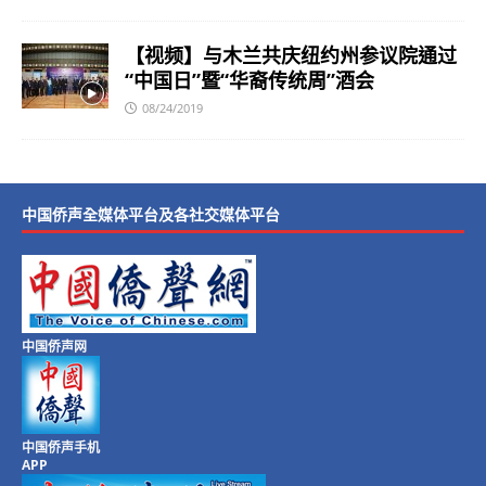
【视频】与木兰共庆纽约州参议院通过
“中国日”暨“华裔传统周”酒会
08/24/2019
中国侨声全媒体平台及各社交媒体平台
中国侨声网
中国侨声手机
APP