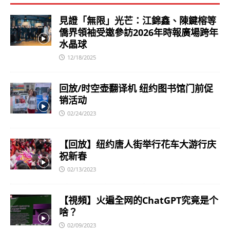
見證「無限」光芒：江錦鑫、陳鍵榕等
僑界領袖受邀參訪2026年時報廣場跨年
水晶球
12/18/2025
回放/时空壶翻译机 纽约图书馆门前促
销活动
02/24/2023
【回放】纽约唐人街举行花车大游行庆
祝新春
02/13/2023
【視頻】火遍全网的ChatGPT究竟是个
啥？
02/09/2023