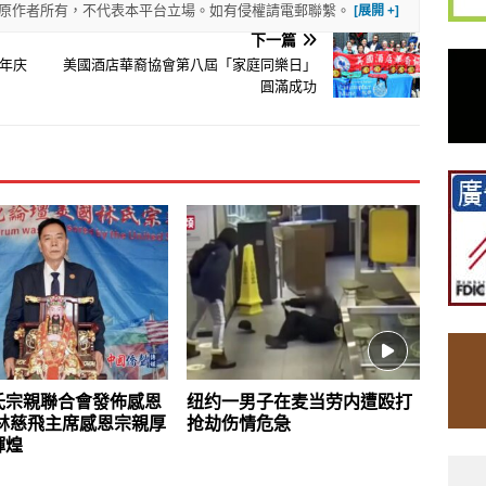
權歸原作者所有，不代表本平台立場。如有侵權請電郵聯繫。
下一篇
年庆
美國酒店華裔協會第八屆「家庭同樂日」
圓滿成功
氏宗親聯合會發佈感恩
纽约一男子在麦当劳内遭殴打
 林慈飛主席感恩宗親厚
抢劫伤情危急
輝煌