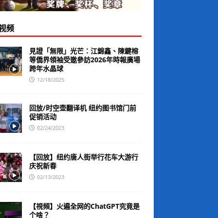
视频
見證「無限」光芒：江錦鑫、陳鍵榕
等僑界領袖受邀參訪2026年時報廣場
跨年水晶球
12/18/2025
回放/时空壶翻译机 纽约图书馆门前
促销活动
02/24/2023
【回放】纽约唐人街举行花车大游行
庆祝新春
02/13/2023
【視頻】火遍全网的ChatGPT究竟是
个啥？