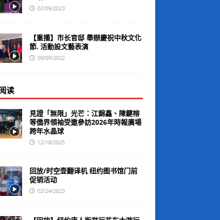
02/09/2023
【重播】市长官邸 舉辦慶祝中秋文化
節. 活動設文藝表演
09/09/2022
阅读
見證「無限」光芒：江錦鑫、陳鍵榕
等僑界領袖受邀參訪2026年時報廣場
跨年水晶球
12/18/2025
回放/时空壶翻译机 纽约图书馆门前
促销活动
02/24/2023