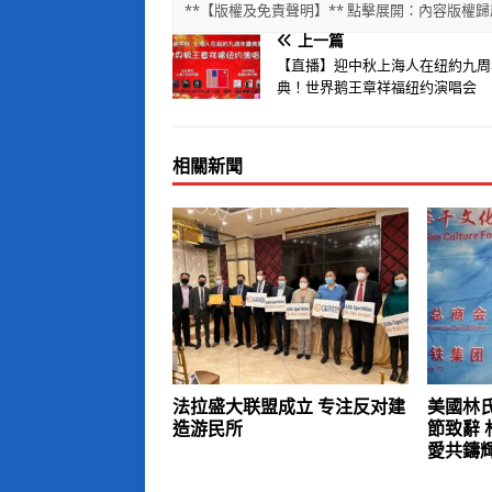
**【版權及免責聲明】** 點擊展開：內容版
上一篇
【直播】迎中秋上海人在纽約九周
典！世界鹅王章祥福纽约演唱会
相關新聞
法拉盛大联盟成立 专注反对建
美國林
造游民所
節致辭
愛共鑄