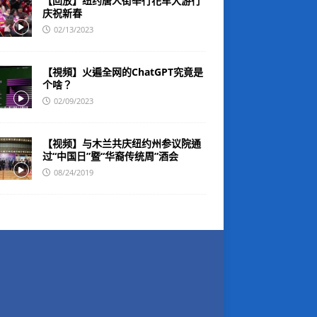
【回放】纽约唐人街举行花车大游行
庆祝新春
02/13/2023
【視頻】火遍全网的ChatGPT究竟是
个啥？
02/09/2023
【视频】与木兰共庆纽约州参议院通
过“中国日”暨“华裔传统周”酒会
08/24/2019