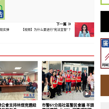
下一篇
现实弹
【视频】为什么要进行“宪法宣誓”？
樂公會支持林煜竞選紐
市警61分局社區警民會議 羊頭