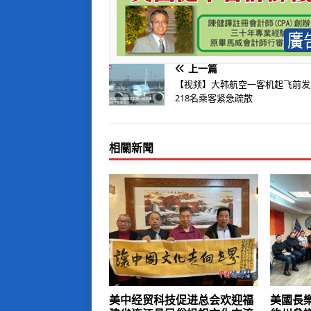
上一篇
【视频】大韩航空一客机起飞前发
218名乘客紧急疏散
相關新聞
美中经贸科技促进总会欢迎福
美國長