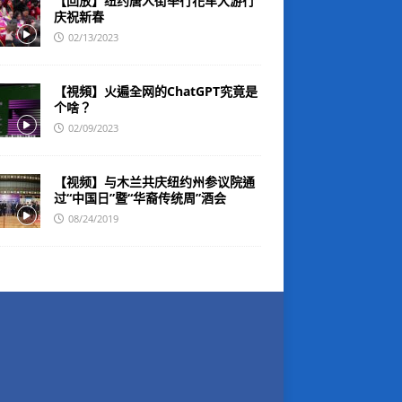
【回放】纽约唐人街举行花车大游行
庆祝新春
02/13/2023
【視頻】火遍全网的ChatGPT究竟是
个啥？
02/09/2023
【视频】与木兰共庆纽约州参议院通
过“中国日”暨“华裔传统周”酒会
08/24/2019