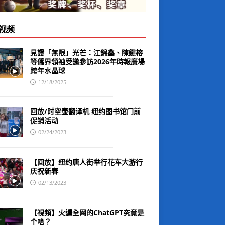
视频
見證「無限」光芒：江錦鑫、陳鍵榕
等僑界領袖受邀參訪2026年時報廣場
跨年水晶球
12/18/2025
回放/时空壶翻译机 纽约图书馆门前
促销活动
02/24/2023
【回放】纽约唐人街举行花车大游行
庆祝新春
02/13/2023
【視頻】火遍全网的ChatGPT究竟是
个啥？