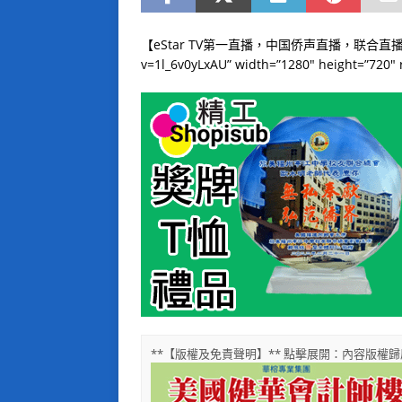
【eStar TV第一直播，中国侨声直播，联合直播】[smart
v=1l_6v0yLxAU” width=”1280″ height=”720″ 
**【版權及免責聲明】** 點擊展開：內容版