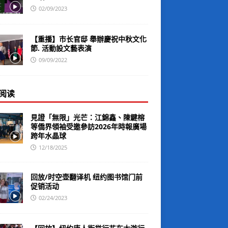
02/09/2023
【重播】市长官邸 舉辦慶祝中秋文化
節. 活動設文藝表演
09/09/2022
阅读
見證「無限」光芒：江錦鑫、陳鍵榕
等僑界領袖受邀參訪2026年時報廣場
跨年水晶球
12/18/2025
回放/时空壶翻译机 纽约图书馆门前
促销活动
02/24/2023