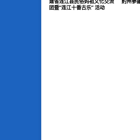
建省连江县民俗妈祖文化交流
約州參
团暨“连江十番古乐” 活动