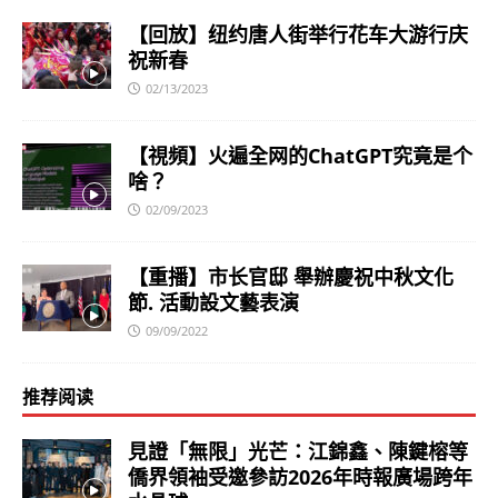
【回放】纽约唐人街举行花车大游行庆
祝新春
02/13/2023
【視頻】火遍全网的ChatGPT究竟是个
啥？
02/09/2023
【重播】市长官邸 舉辦慶祝中秋文化
節. 活動設文藝表演
09/09/2022
推荐阅读
見證「無限」光芒：江錦鑫、陳鍵榕等
僑界領袖受邀參訪2026年時報廣場跨年