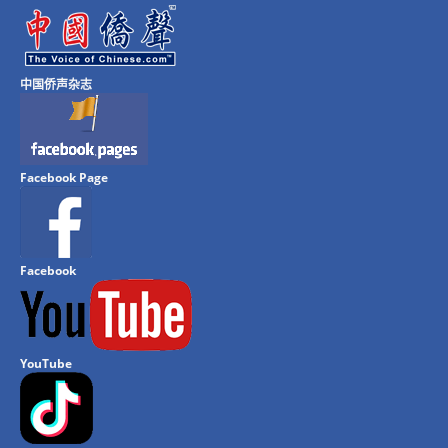
中国侨声杂志
Facebook Page
Facebook
YouTube