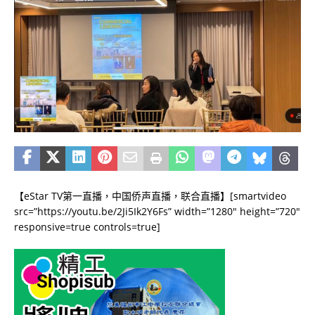
【eStar TV第一直播，中国侨声直播，联合直播】[smartvideo
src=”https://youtu.be/2Ji5Ik2Y6Fs” width=”1280″ height=”720″
responsive=true controls=true]