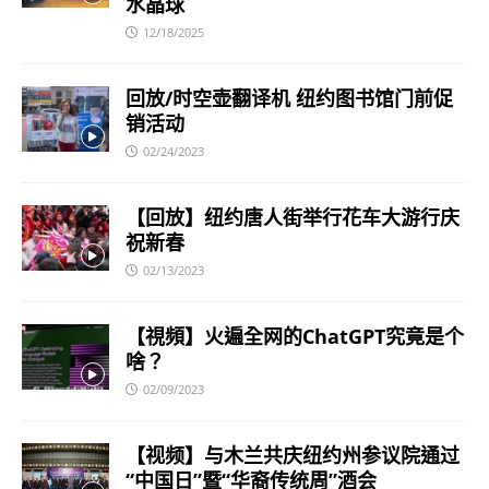
水晶球
12/18/2025
回放/时空壶翻译机 纽约图书馆门前促
销活动
02/24/2023
【回放】纽约唐人街举行花车大游行庆
祝新春
02/13/2023
【視頻】火遍全网的ChatGPT究竟是个
啥？
02/09/2023
【视频】与木兰共庆纽约州参议院通过
“中国日”暨“华裔传统周”酒会