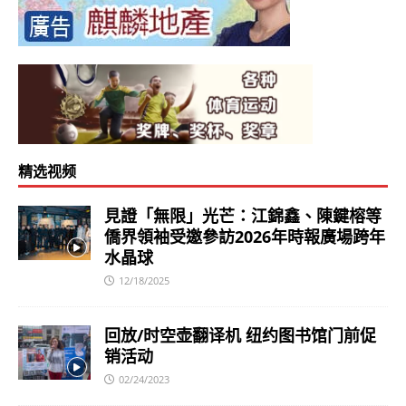
精选视频
見證「無限」光芒：江錦鑫、陳鍵榕等
僑界領袖受邀參訪2026年時報廣場跨年
水晶球
12/18/2025
回放/时空壶翻译机 纽约图书馆门前促
销活动
02/24/2023