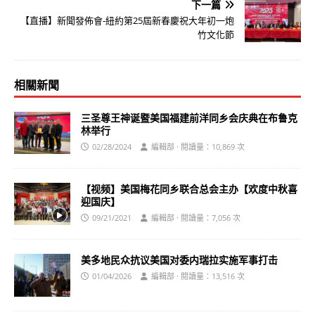
下一篇
【直播】新聞發佈會-紐約第25屆新春慶祝大年初一炮
竹文化節
相關新聞
三圣尊王神诞暨美国福建前洋同乡会庆典在布鲁克
林举行
02/28/2024
編輯部 · 閱讀量：10,869 次
【视频】美国梅花同乡联合总会主办【欢度中秋喜
迎国庆】
09/21/2021
編輯部 · 閱讀量：7,056 次
美多地民众抗议美国对委内瑞拉实施军事打击
01/04/2026
編輯部 · 閱讀量：13,516 次