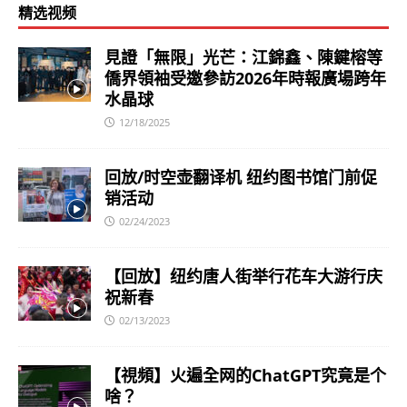
精选视频
見證「無限」光芒：江錦鑫、陳鍵榕等
僑界領袖受邀參訪2026年時報廣場跨年
水晶球
12/18/2025
回放/时空壶翻译机 纽约图书馆门前促
销活动
02/24/2023
【回放】纽约唐人街举行花车大游行庆
祝新春
02/13/2023
【視頻】火遍全网的ChatGPT究竟是个
啥？