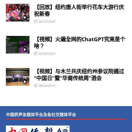
【回放】纽约唐人街举行花车大游行庆
祝新春
02/13/2023
【視頻】火遍全网的ChatGPT究竟是个
啥？
02/09/2023
【视频】与木兰共庆纽约州参议院通过
“中国日”暨“华裔传统周”酒会
08/24/2019
中国侨声全媒体平台及各社交媒体平台