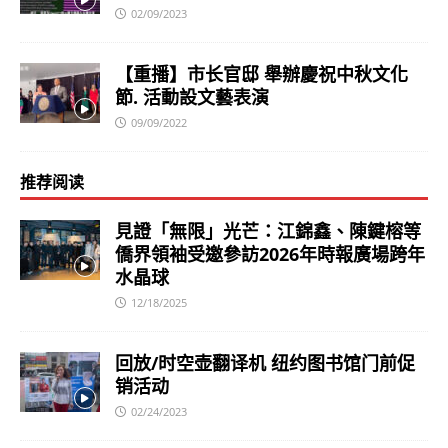
02/09/2023
【重播】市长官邸 舉辦慶祝中秋文化
節. 活動設文藝表演
09/09/2022
推荐阅读
見證「無限」光芒：江錦鑫、陳鍵榕等
僑界領袖受邀參訪2026年時報廣場跨年
水晶球
12/18/2025
回放/时空壶翻译机 纽约图书馆门前促
销活动
02/24/2023