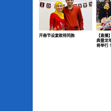
开斋节设宴款待同胞
【直播】
典暨龙年
将举行