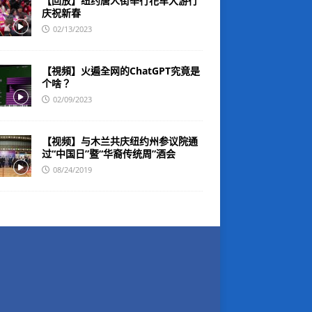
【回放】纽约唐人街举行花车大游行
庆祝新春
02/13/2023
【視頻】火遍全网的ChatGPT究竟是
个啥？
02/09/2023
【视频】与木兰共庆纽约州参议院通
过“中国日”暨“华裔传统周”酒会
08/24/2019