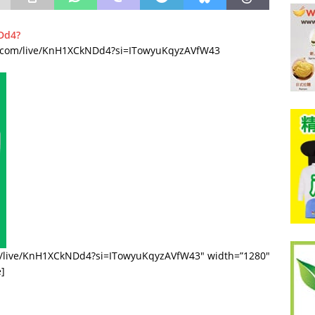
Dd4?
.com/live/KnH1XCkNDd4?si=ITowyuKqyzAVfW43
m/live/KnH1XCkNDd4?si=ITowyuKqyzAVfW43″ width=”1280″
e]