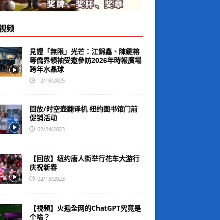
视频
見證「無限」光芒：江錦鑫、陳鍵榕
等僑界領袖受邀參訪2026年時報廣場
跨年水晶球
12/18/2025
回放/时空壶翻译机 纽约图书馆门前
促销活动
02/24/2023
【回放】纽约唐人街举行花车大游行
庆祝新春
02/13/2023
【視頻】火遍全网的ChatGPT究竟是
个啥？