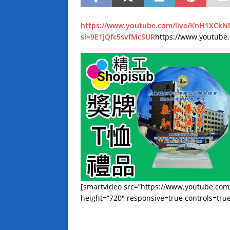
https://www.youtube.com/live/KnH1XCkN
si=9E1jQfc5svfMcSUR
https://www.youtube
[smartvideo src=”https://www.youtube.co
height=”720″ responsive=true controls=tru