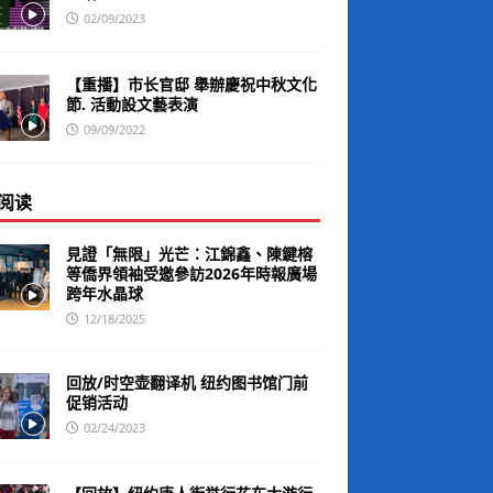
02/09/2023
【重播】市长官邸 舉辦慶祝中秋文化
節. 活動設文藝表演
09/09/2022
阅读
見證「無限」光芒：江錦鑫、陳鍵榕
等僑界領袖受邀參訪2026年時報廣場
跨年水晶球
12/18/2025
回放/时空壶翻译机 纽约图书馆门前
促销活动
02/24/2023