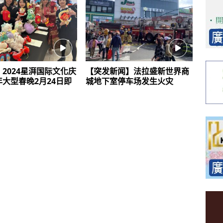
2024星湃国际文化庆
【突发新闻】法拉盛新世界商
大型春晚2月24日即
城地下室停车场发生火灾
！