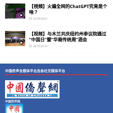
【視頻】火遍全网的ChatGPT究竟是个
啥？
02/09/2023
【视频】与木兰共庆纽约州参议院通过
“中国日”暨“华裔传统周”酒会
08/24/2019
中国侨声全媒体平台及各社交媒体平台
中国侨声网