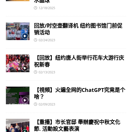
水晶球
12/18/2025
回放/时空壶翻译机 纽约图书馆门前促
销活动
02/24/2023
【回放】纽约唐人街举行花车大游行庆
祝新春
02/13/2023
【視頻】火遍全网的ChatGPT究竟是个
啥？
02/09/2023
【重播】市长官邸 舉辦慶祝中秋文化
節. 活動設文藝表演