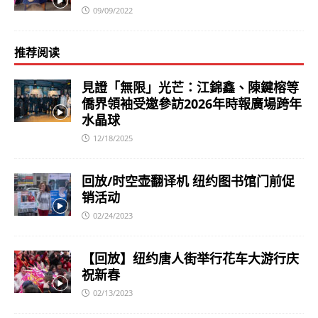
09/09/2022
推荐阅读
見證「無限」光芒：江錦鑫、陳鍵榕等
僑界領袖受邀參訪2026年時報廣場跨年
水晶球
12/18/2025
回放/时空壶翻译机 纽约图书馆门前促
销活动
02/24/2023
【回放】纽约唐人街举行花车大游行庆
祝新春
02/13/2023