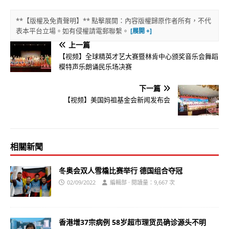
**【版權及免責聲明】** 點擊展開：內容版權歸原作者所有，不代
表本平台立場。如有侵權請電郵聯繫。
上一篇
【视频】全球精英才艺大赛暨林肯中心颁奖音乐会舞蹈
模特声乐朗诵民乐场决赛
下一篇
【视频】美国妈祖基金会新闻发布会
相關新聞
冬奥会双人雪橇比赛举行 德国组合夺冠
02/09/2022
編輯部 · 閱讀量：9,667 次
香港增37宗病例 58岁超市理货员确诊源头不明