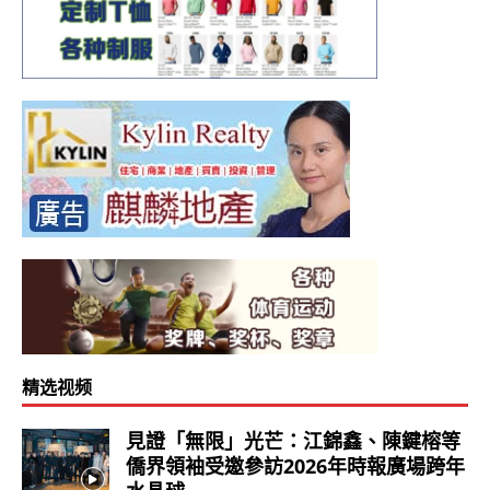
精选视频
見證「無限」光芒：江錦鑫、陳鍵榕等
僑界領袖受邀參訪2026年時報廣場跨年