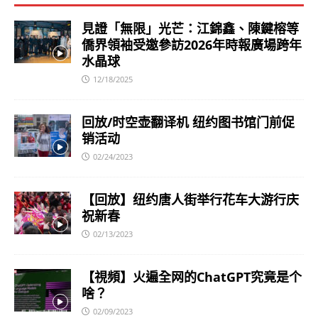
見證「無限」光芒：江錦鑫、陳鍵榕等
僑界領袖受邀參訪2026年時報廣場跨年
水晶球
12/18/2025
回放/时空壶翻译机 纽约图书馆门前促
销活动
02/24/2023
【回放】纽约唐人街举行花车大游行庆
祝新春
02/13/2023
【視頻】火遍全网的ChatGPT究竟是个
啥？
02/09/2023