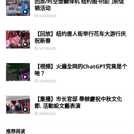
回放/时空壶翻译机 纽约图书馆门前促
销活动
02/24/2023
【回放】纽约唐人街举行花车大游行庆
祝新春
02/13/2023
【視頻】火遍全网的ChatGPT究竟是个
啥？
02/09/2023
【重播】市长官邸 舉辦慶祝中秋文化
節. 活動設文藝表演
09/09/2022
推荐阅读