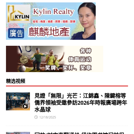
精选视频
見證「無限」光芒：江錦鑫、陳鍵榕等
僑界領袖受邀參訪2026年時報廣場跨年
水晶球
12/18/2025