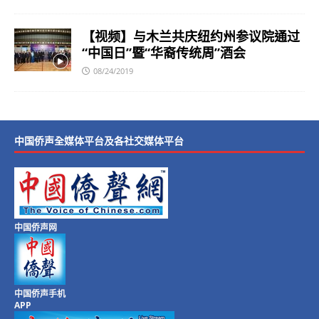
【视频】与木兰共庆纽约州参议院通过
“中国日”暨“华裔传统周”酒会
08/24/2019
中国侨声全媒体平台及各社交媒体平台
中国侨声网
中国侨声手机
APP