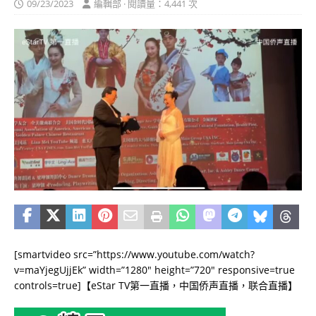
09/23/2023
編輯部 · 閱讀量：4,441 次
[smartvideo src=”https://www.youtube.com/watch?
v=maYjegUjjEk” width=”1280″ height=”720″ responsive=true
controls=true]【
eStar TV
第一直播，中国侨声直播，联合直播】