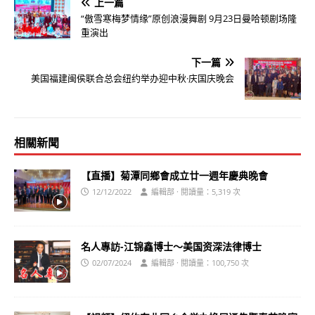
上一篇
“傲雪寒梅梦情缘”原创浪漫舞剧 9月23日曼哈顿剧场隆
重演出
下一篇
美国福建闽侯联合总会纽约举办迎中秋·庆国庆晚会
相關新聞
【直播】菊潭同鄉會成立廿一週年慶典晚會
12/12/2022
編輯部 · 閱讀量：5,319 次
名人專訪-江锦鑫博士～美国资深法律博士
02/07/2024
編輯部 · 閱讀量：100,750 次