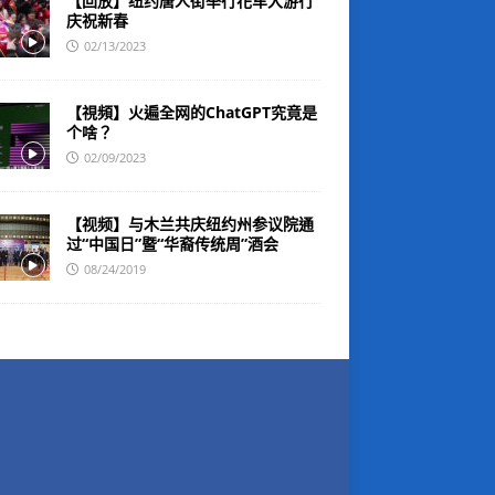
【回放】纽约唐人街举行花车大游行
庆祝新春
02/13/2023
【視頻】火遍全网的ChatGPT究竟是
个啥？
02/09/2023
【视频】与木兰共庆纽约州参议院通
过“中国日”暨“华裔传统周”酒会
08/24/2019