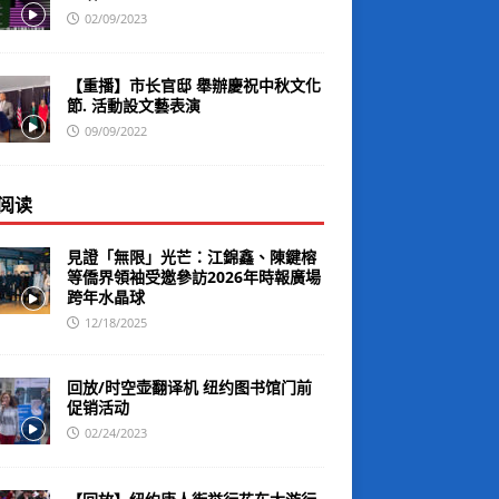
02/09/2023
【重播】市长官邸 舉辦慶祝中秋文化
節. 活動設文藝表演
09/09/2022
阅读
見證「無限」光芒：江錦鑫、陳鍵榕
等僑界領袖受邀參訪2026年時報廣場
跨年水晶球
12/18/2025
回放/时空壶翻译机 纽约图书馆门前
促销活动
02/24/2023