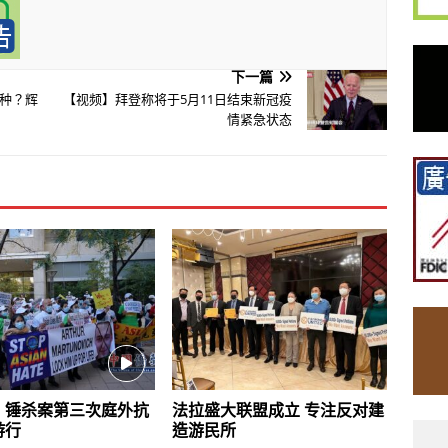
下一篇
种？辉
【视频】拜登称将于5月11日结束新冠疫
情紧急状态
】锤杀案第三次庭外抗
法拉盛大联盟成立 专注反对建
游行
造游民所