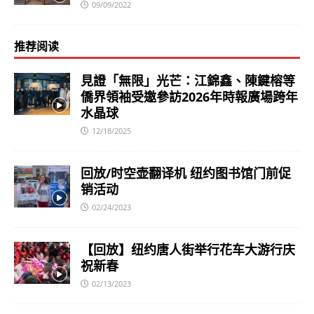
09/09/2022
推荐阅读
見證「無限」光芒：江錦鑫、陳鍵榕等
僑界領袖受邀參訪2026年時報廣場跨年
水晶球
12/18/2025
回放/时空壶翻译机 纽约图书馆门前促
销活动
02/24/2023
【回放】纽约唐人街举行花车大游行庆
祝新春
02/13/2023