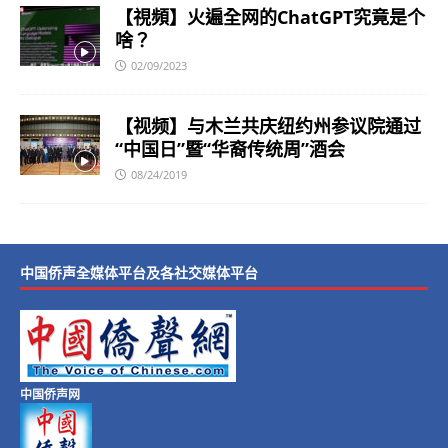
【視頻】火遍全网的ChatGPT究竟是个
啥？
02/09/2023
【视频】与木兰共庆纽约州参议院通过
“中国日”暨“华裔传统周”酒会
08/24/2019
中国侨声全媒体平台及各社交媒体平台
中国侨声网