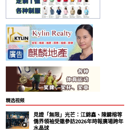
精选视频
見證「無限」光芒：江錦鑫、陳鍵榕等
僑界領袖受邀參訪2026年時報廣場跨年
水晶球