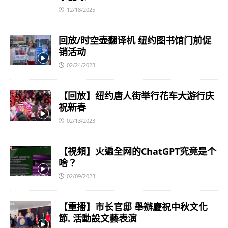
12/18/2025
回放/时空壶翻译机 纽约图书馆门前促
销活动
02/24/2023
【回放】纽约唐人街举行花车大游行庆
祝新春
02/13/2023
【視頻】火遍全网的ChatGPT究竟是个
啥？
02/09/2023
【重播】市长官邸 舉辦慶祝中秋文化
節. 活動設文藝表演