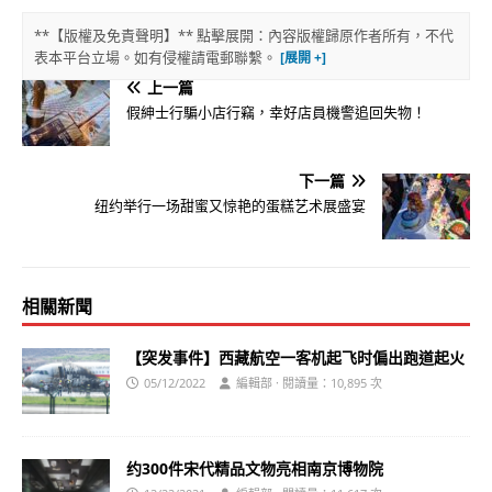
**【版權及免責聲明】** 點擊展開：內容版權歸原作者所有，不代
表本平台立場。如有侵權請電郵聯繫。
上一篇
假紳士行騙小店行竊，幸好店員機警追回失物！
下一篇
纽约举行一场甜蜜又惊艳的蛋糕艺术展盛宴
相關新聞
【突发事件】西藏航空一客机起飞时偏出跑道起火
05/12/2022
編輯部 · 閱讀量：10,895 次
约300件宋代精品文物亮相南京博物院