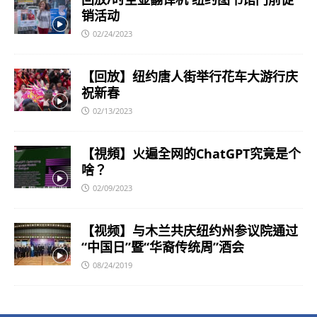
销活动
02/24/2023
【回放】纽约唐人街举行花车大游行庆
祝新春
02/13/2023
【視頻】火遍全网的ChatGPT究竟是个
啥？
02/09/2023
【视频】与木兰共庆纽约州参议院通过
“中国日”暨“华裔传统周”酒会
08/24/2019