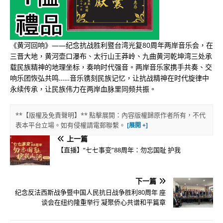
《黄河回响》——纪念抗战胜利暨台湾光复80周年两岸音乐会，在
三晋大地，黄河壶口瀑布、太行山王莽岭、九曲黄河乾坤湾三处承
载民族精神的地理坐标，奏响时代强音。两岸音乐家携手共奏、交
响乐团恢弘共鸣……音乐镌刻民族记忆，让抗战精神在时代旋律中
永续传承，让民族伟力在两岸血脉里同频共振。
**【版權及免責聲明】** 點擊展開：內容版權歸原作者所有，不代
表本平台立場。如有侵權請電郵聯繫。
上一篇
【直播】“七七事变”88周年：勿忘国耻 护我
下一篇
纪念反法西斯战争暨中国人民抗日战争胜利80周年 座
谈会在纽约隆重举行 凝聚侨心共谱和平篇章