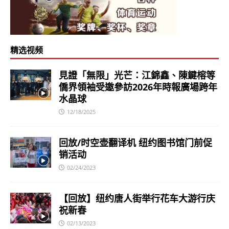
精选视频
見證「無限」光芒：江錦鑫、陳鍵榕等
僑界領袖受邀參訪2026年時報廣場跨年
水晶球
12/18/2025
回放/时空壶翻译机 纽约图书馆门前促
销活动
02/24/2023
【回放】纽约唐人街举行花车大游行庆
祝新春
02/13/2023