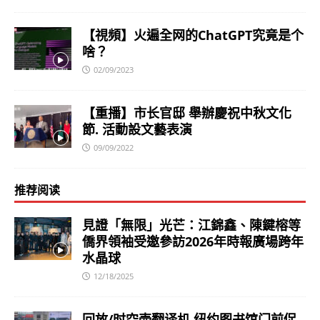
【視頻】火遍全网的ChatGPT究竟是个
啥？
02/09/2023
【重播】市长官邸 舉辦慶祝中秋文化
節. 活動設文藝表演
09/09/2022
推荐阅读
見證「無限」光芒：江錦鑫、陳鍵榕等
僑界領袖受邀參訪2026年時報廣場跨年
水晶球
12/18/2025
回放/时空壶翻译机 纽约图书馆门前促