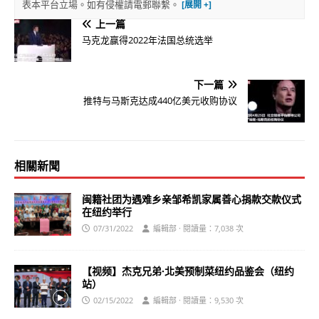
表本平台立場。如有侵權請電郵聯繫。
上一篇
马克龙赢得2022年法国总统选举
下一篇
推特与马斯克达成440亿美元收购协议
相關新聞
闽籍社团为遇难乡亲邹希凯家属善心捐款交款仪式
在纽约举行
07/31/2022
編輯部 · 閱讀量：7,038 次
【视频】杰克兄弟·北美预制菜纽约品鉴会（纽约
站）
02/15/2022
編輯部 · 閱讀量：9,530 次