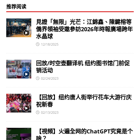
推荐阅读
見證「無限」光芒：江錦鑫、陳鍵榕等
僑界領袖受邀參訪2026年時報廣場跨年
水晶球
12/18/2025
回放/时空壶翻译机 纽约图书馆门前促
销活动
02/24/2023
【回放】纽约唐人街举行花车大游行庆
祝新春
02/13/2023
【視頻】火遍全网的ChatGPT究竟是个
啥？