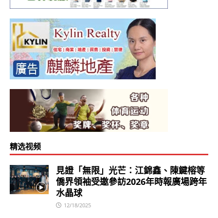
精选视频
見證「無限」光芒：江錦鑫、陳鍵榕等
僑界領袖受邀參訪2026年時報廣場跨年
水晶球
12/18/2025