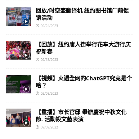
回放/时空壶翻译机 纽约图书馆门前促
销活动
02/24/2023
【回放】纽约唐人街举行花车大游行庆
祝新春
02/13/2023
【視頻】火遍全网的ChatGPT究竟是个
啥？
02/09/2023
【重播】市长官邸 舉辦慶祝中秋文化
節. 活動設文藝表演
09/09/2022