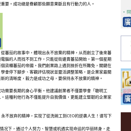
更重要。成功總是眷顧那些願意果斷且有行動力的人。
，從蕃茄的故事中，體現出永不放棄的精神，从而創立了後來蕃
懂電腦的人而找不到工作，只能從街邊賣蕃茄開始，第一個星期
百個貨櫃蕃茄的帝國。我們創業路上遇到挫折在所難免，關鍵在
，學會停下腳步、客觀評估現狀並靈活調整策略，是企業家最關
來新的清晰度，毅力是成功之母，要保持永不放棄的精神。
成功需要長期的身心平衡。他建議創業者不僅要學會「聰明工
人。這種利他行為不僅能提升自我價值，更能建立堅韌的企業家
力、毅力、永不放弃的精神，实现了從洗碗工到CEO的逆袭人生！谱写下
的情况下，通过个人努力、智慧或机遇实现命运的华丽转身，走