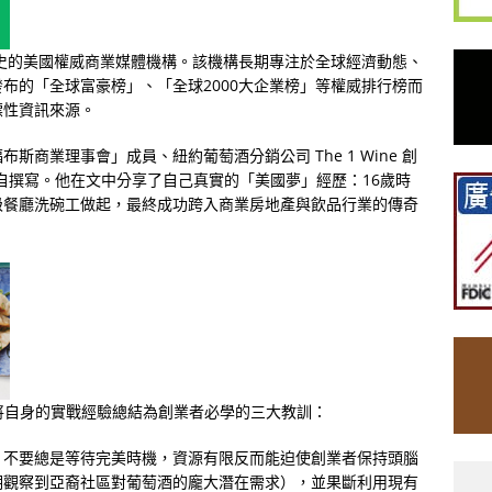
歷史的美國權威商業媒體機構。該機構長期專注於全球經濟動態、
布的「全球富豪榜」、「全球2000大企業榜」等權威排行榜而
標性資訊來源。
商業理事會」成員、紐約葡萄酒分銷公司 The 1 Wine 創
鑫爵士）親自撰寫。他在文中分享了自己真實的「美國夢」經歷：16歲時
級餐廳洗碗工做起，最終成功跨入商業房地產與飲品行業的傳奇
鑫爵士）將自身的實戰經驗總結為創業者必學的三大教訓：
，不要總是等待完美時機，資源有限反而能迫使創業者保持頭腦
期觀察到亞裔社區對葡萄酒的龐大潛在需求），並果斷利用現有