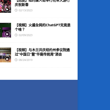
【回放】纽约唐人街举行花车大游行
庆祝新春
02/13/2023
【視頻】火遍全网的ChatGPT究竟是
个啥？
02/09/2023
【视频】与木兰共庆纽约州参议院通
过“中国日”暨“华裔传统周”酒会
08/24/2019