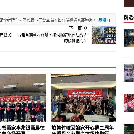
精选
權歸原作者所有，不代表本平台立場。如有侵權請電郵聯繫。
下一篇
典暨民
古老苗族草本智慧，如何緩解現代紐約人
的精神壓力？
名书画家李兆银画展在
旅美竹岐回娘家开心群二周年
怡东商场开幕
庆暨母亲节聚会在纽约举行