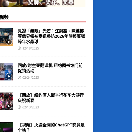
视频
見證「無限」光芒：江錦鑫、陳鍵榕
等僑界領袖受邀參訪2026年時報廣場
跨年水晶球
12/18/2025
回放/时空壶翻译机 纽约图书馆门前
促销活动
02/24/2023
【回放】纽约唐人街举行花车大游行
庆祝新春
02/13/2023
【視頻】火遍全网的ChatGPT究竟是
个啥？