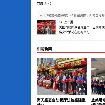
向成功。）
**【版權及免責聲明】** 點擊展開：內容版
上一篇
美国竹岐同乡会成立二十三周年庆
俗文化活动在纽约举行
相關新聞
海天盛宴自助餐厅法拉盛隆重
旅美著
开业
纽约新