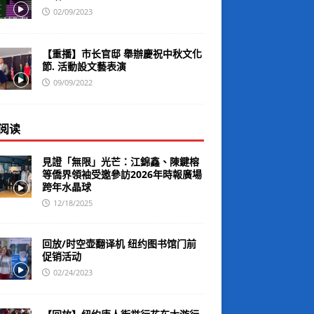
02/09/2023
【重播】市长官邸 舉辦慶祝中秋文化
節. 活動設文藝表演
09/09/2022
阅读
見證「無限」光芒：江錦鑫、陳鍵榕
等僑界領袖受邀參訪2026年時報廣場
跨年水晶球
12/18/2025
回放/时空壶翻译机 纽约图书馆门前
促销活动
02/24/2023