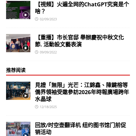
【視頻】火遍全网的ChatGPT究竟是个
啥？
02/09/2023
【重播】市长官邸 舉辦慶祝中秋文化
節. 活動設文藝表演
09/09/2022
推荐阅读
見證「無限」光芒：江錦鑫、陳鍵榕等
僑界領袖受邀參訪2026年時報廣場跨年
水晶球
12/18/2025
回放/时空壶翻译机 纽约图书馆门前促
销活动