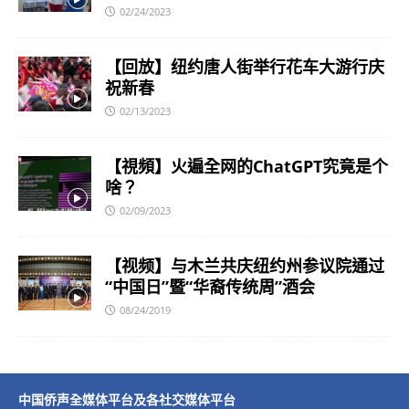
02/24/2023
【回放】纽约唐人街举行花车大游行庆
祝新春
02/13/2023
【視頻】火遍全网的ChatGPT究竟是个
啥？
02/09/2023
【视频】与木兰共庆纽约州参议院通过
“中国日”暨“华裔传统周”酒会
08/24/2019
中国侨声全媒体平台及各社交媒体平台