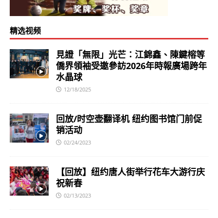
精选视频
見證「無限」光芒：江錦鑫、陳鍵榕等
僑界領袖受邀參訪2026年時報廣場跨年
水晶球
12/18/2025
回放/时空壶翻译机 纽约图书馆门前促
销活动
02/24/2023
【回放】纽约唐人街举行花车大游行庆
祝新春
02/13/2023