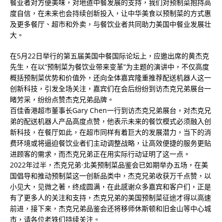
餐业者对方便美味，对地道中餐发展的支持，我们对预制菜抱持高
度自信，在未来也会持续创新投入，让中华美食以预制菜的方式惠
及更多餐厅、超市和外卖，与餐饮业者共同助力美国中餐业发展壮
大。
在5月22日举行的第五届美国中餐国际论坛上，应邀出席的黄杰克
先生，在以“预制菜为餐饮业带来变革”为主题的演讲中，不仅高度
概括预制菜优势和价值外，还向全体嘉宾隆重推荐配送机器人这一
创新科技，引发全场关注，嘉宾们在会后纷纷到访杰克兄弟展台一
睹芳采，纷纷点赞杰克兄弟品牌。
百佳香港超市董事长Gary Chen一行到访杰克兄弟展台，对杰克兄
弟的配送机器人产品高度点赞，他表示未来的餐饮模式必须融入创
新科技，在餐厅如此，在超市同样有着巨大的发展潜力，当下的消
费环境或将逼迫餐饮业者们主动调整战略，让高效便捷的服务更贴
进顾客的需求，而杰克兄弟正在用实际行动证明了这一点。
2022年过半，杰克兄弟·北美预制菜品鉴会已如期举办五场，在美
国倡导和推动预制菜这一创新品类中，杰克兄弟收获万千点赞，以
小见大，见微之著，终成圆满，在此感谢众多嘉宾和客户们，正是
有了更多人的关注和支持，杰克兄弟的美国预制菜征途才得以高速
前进，接下来，杰克兄弟品鉴会还将移师休斯顿和旧金山等中心城
市，请各位老铁们持续关注。