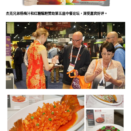
杰克兄弟杨梅汁和红糖糍粑赞助第五届中餐论坛，深受嘉宾好评。