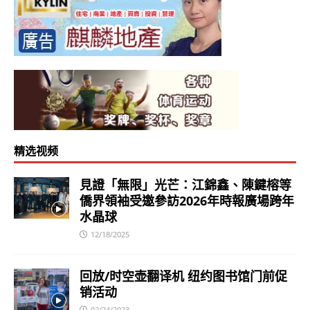
精选视频
見證「無限」光芒：江錦鑫、陳鍵榕等
僑界領袖受邀參訪2026年時報廣場跨年
水晶球
12/18/2025
回放/时空壶翻译机 纽约图书馆门前促
销活动
02/24/2023