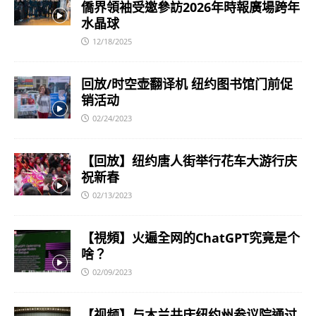
僑界領袖受邀參訪2026年時報廣場跨年
水晶球
12/18/2025
回放/时空壶翻译机 纽约图书馆门前促
销活动
02/24/2023
【回放】纽约唐人街举行花车大游行庆
祝新春
02/13/2023
【視頻】火遍全网的ChatGPT究竟是个
啥？
02/09/2023
【视频】与木兰共庆纽约州参议院通过