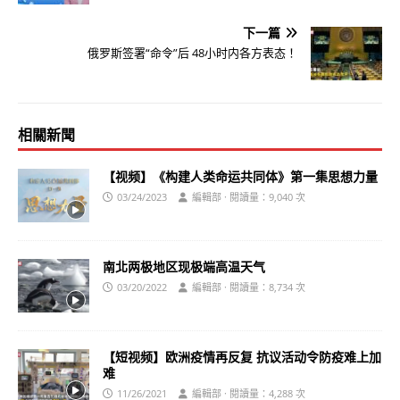
下一篇
俄罗斯签署“命令”后 48小时内各方表态！
相關新聞
【视频】《构建人类命运共同体》第一集思想力量
03/24/2023
編輯部 · 閱讀量：9,040 次
南北两极地区现极端高温天气
03/20/2022
編輯部 · 閱讀量：8,734 次
【短视频】欧洲疫情再反复 抗议活动令防疫难上加
难
11/26/2021
編輯部 · 閱讀量：4,288 次