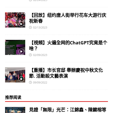
【回放】纽约唐人街举行花车大游行庆
祝新春
02/13/2023
【視頻】火遍全网的ChatGPT究竟是个
啥？
02/09/2023
【重播】市长官邸 舉辦慶祝中秋文化
節. 活動設文藝表演
09/09/2022
推荐阅读
見證「無限」光芒：江錦鑫、陳鍵榕等