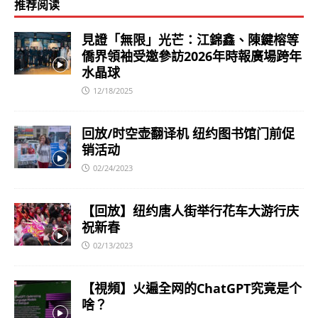
推荐阅读
見證「無限」光芒：江錦鑫、陳鍵榕等
僑界領袖受邀參訪2026年時報廣場跨年
水晶球
12/18/2025
回放/时空壶翻译机 纽约图书馆门前促
销活动
02/24/2023
【回放】纽约唐人街举行花车大游行庆
祝新春
02/13/2023
【視頻】火遍全网的ChatGPT究竟是个
啥？