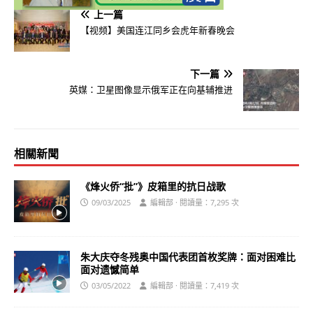
上一篇
【视频】美国连江同乡会虎年新春晚会
下一篇
英媒：卫星图像显示俄军正在向基辅推进
相關新聞
《烽火侨“批”》皮箱里的抗日战歌
09/03/2025
編輯部 · 閱讀量：7,295 次
朱大庆夺冬残奥中国代表团首枚奖牌：面对困难比
面对遗憾简单
03/05/2022
編輯部 · 閱讀量：7,419 次