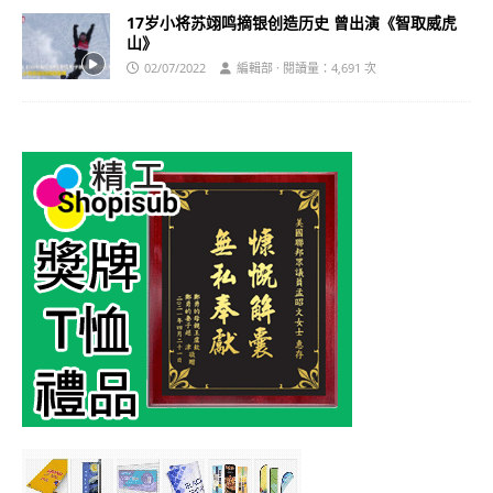
17岁小将苏翊鸣摘银创造历史 曾出演《智取威虎
山》
02/07/2022
編輯部 · 閱讀量：4,691 次