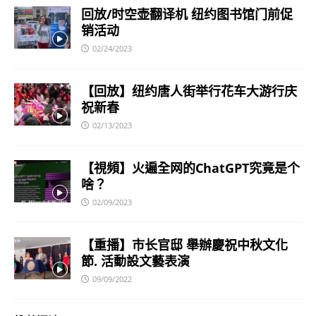
回放/时空壶翻译机 纽约图书馆门前促
销活动
02/24/2023
【回放】纽约唐人街举行花车大游行庆
祝新春
02/13/2023
【視頻】火遍全网的ChatGPT究竟是个
啥？
02/09/2023
【重播】市长官邸 舉辦慶祝中秋文化
節. 活動設文藝表演
09/09/2022