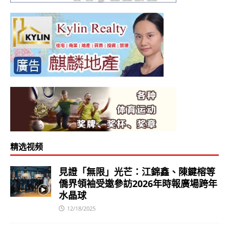
精选视频
見證「無限」光芒：江錦鑫、陳鍵榕等
僑界領袖受邀參訪2026年時報廣場跨年
水晶球
12/18/2025