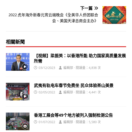
下一篇
2022 虎年海外新春元宵云端晚会《全美华人侨团联合
会、美国天津总商会主办》
相關新聞
【视频】梁振英：以香港所能 助力国家高质量发展
所需
03/12/2023
編輯部 · 閱讀量：4,838 次
武夷有轨电车春节免费坐 民众体验茶山美景
02/05/2022
編輯部 · 閱讀量：4,441 次
香港工展会等49个地方被列入强制检测公告
01/07/2022
編輯部 · 閱讀量：5,580 次