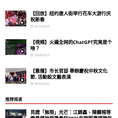
【回放】纽约唐人街举行花车大游行庆
祝新春
02/13/2023
【視頻】火遍全网的ChatGPT究竟是个
啥？
02/09/2023
【重播】市长官邸 舉辦慶祝中秋文化
節. 活動設文藝表演
09/09/2022
推荐阅读
見證「無限」光芒：江錦鑫、陳鍵榕等