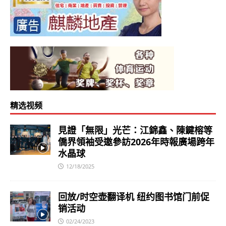
精选视频
見證「無限」光芒：江錦鑫、陳鍵榕等
僑界領袖受邀參訪2026年時報廣場跨年
水晶球
12/18/2025
回放/时空壶翻译机 纽约图书馆门前促
销活动
02/24/2023