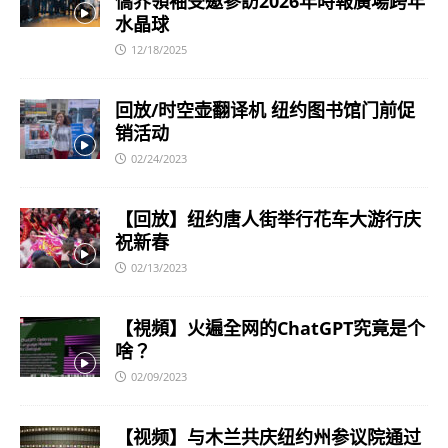
僑界領袖受邀參訪2026年時報廣場跨年
水晶球
12/18/2025
回放/时空壶翻译机 纽约图书馆门前促
销活动
02/24/2023
【回放】纽约唐人街举行花车大游行庆
祝新春
02/13/2023
【視頻】火遍全网的ChatGPT究竟是个
啥？
02/09/2023
【视频】与木兰共庆纽约州参议院通过