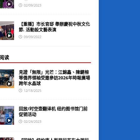
02/09/2023
【重播】市长官邸 舉辦慶祝中秋文化
節. 活動設文藝表演
09/09/2022
阅读
見證「無限」光芒：江錦鑫、陳鍵榕
等僑界領袖受邀參訪2026年時報廣場
跨年水晶球
12/18/2025
回放/时空壶翻译机 纽约图书馆门前
促销活动
02/24/2023