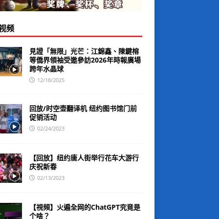
视频
見證「無限」光芒：江錦鑫、陳鍵榕
等僑界領袖受邀參訪2026年時報廣場
跨年水晶球
12/18/2025
回放/时空壶翻译机 纽约图书馆门前
促销活动
02/24/2023
【回放】纽约唐人街举行花车大游行
庆祝新春
02/13/2023
【視頻】火遍全网的ChatGPT究竟是
个啥？