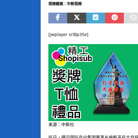
视频截图：中新视频
[jwplayer srlBp35e]
来源：中新社
近日，德迈国际产业集团董事长施乾平在北京接