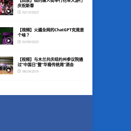
【回放】纽约唐人街举行花车大游行
庆祝新春
02/13/2023
【視頻】火遍全网的ChatGPT究竟是
个啥？
02/09/2023
【视频】与木兰共庆纽约州参议院通
过“中国日”暨“华裔传统周”酒会
08/24/2019