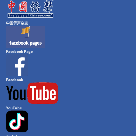
中国侨声杂志
Facebook Page
Facebook
YouTube