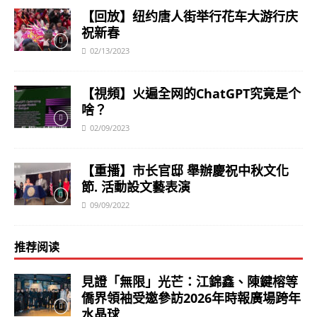
【回放】纽约唐人街举行花车大游行庆
祝新春
02/13/2023
【視頻】火遍全网的ChatGPT究竟是个
啥？
02/09/2023
【重播】市长官邸 舉辦慶祝中秋文化
節. 活動設文藝表演
09/09/2022
推荐阅读
見證「無限」光芒：江錦鑫、陳鍵榕等
僑界領袖受邀參訪2026年時報廣場跨年
水晶球