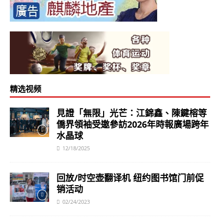
精选视频
見證「無限」光芒：江錦鑫、陳鍵榕等
僑界領袖受邀參訪2026年時報廣場跨年
水晶球
12/18/2025
回放/时空壶翻译机 纽约图书馆门前促
销活动
02/24/2023