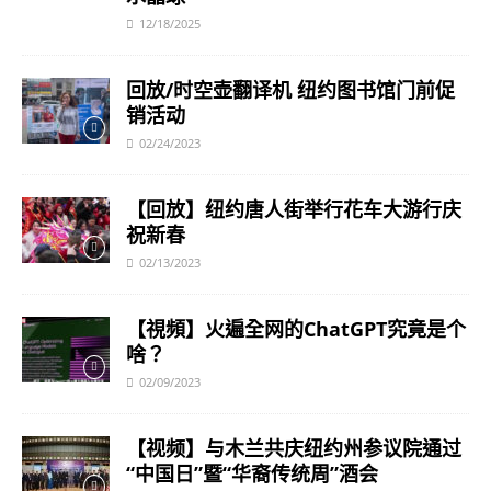
12/18/2025
回放/时空壶翻译机 纽约图书馆门前促
销活动
02/24/2023
【回放】纽约唐人街举行花车大游行庆
祝新春
02/13/2023
【視頻】火遍全网的ChatGPT究竟是个
啥？
02/09/2023
【视频】与木兰共庆纽约州参议院通过
“中国日”暨“华裔传统周”酒会